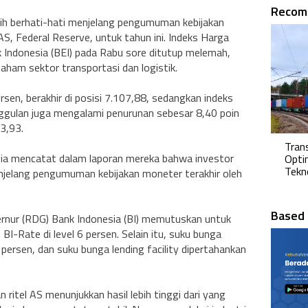
Recom
ebih berhati-hati menjelang pengumuman kebijakan
AS, Federal Reserve, untuk tahun ini. Indeks Harga
Indonesia (BEI) pada Rabu sore ditutup melemah,
ham sektor transportasi dan logistik.
sen, berakhir di posisi 7.107,88, sedangkan indeks
ulan juga mengalami penurunan sebesar 8,40 poin
33,93.
Trans
esia mencatat dalam laporan mereka bahwa investor
Opti
Tekn
enjelang pengumuman kebijakan moneter terakhir oleh
Based 
rnur (RDG) Bank Indonesia (BI) memutuskan untuk
-Rate di level 6 persen. Selain itu, suku bunga
 persen, dan suku bunga lending facility dipertahankan
an ritel AS menunjukkan hasil lebih tinggi dari yang