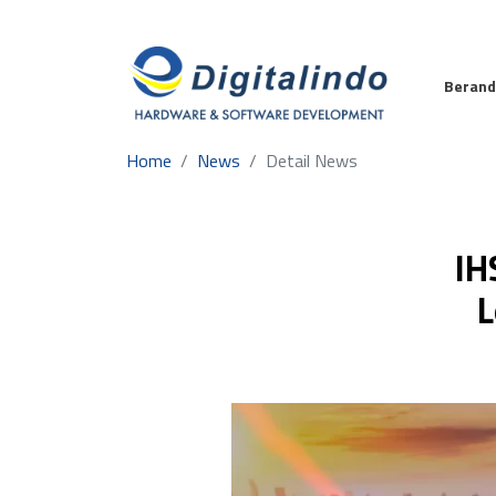
Beran
Home
News
Detail News
IH
L