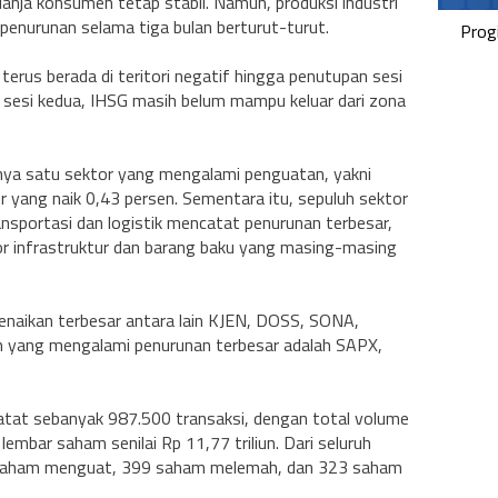
anja konsumen tetap stabil. Namun, produksi industri
penurunan selama tiga bulan berturut-turut.
Prog
erus berada di teritori negatif hingga penutupan sesi
sesi kedua, IHSG masih belum mampu keluar dari zona
anya satu sektor yang mengalami penguatan, yakni
 yang naik 0,43 persen. Sementara itu, sepuluh sektor
nsportasi dan logistik mencatat penurunan terbesar,
ktor infrastruktur dan barang baku yang masing-masing
naikan terbesar antara lain KJEN, DOSS, SONA,
 yang mengalami penurunan terbesar adalah SAPX,
tat sebanyak 987.500 transaksi, dengan total volume
embar saham senilai Rp 11,77 triliun. Dari seluruh
saham menguat, 399 saham melemah, dan 323 saham