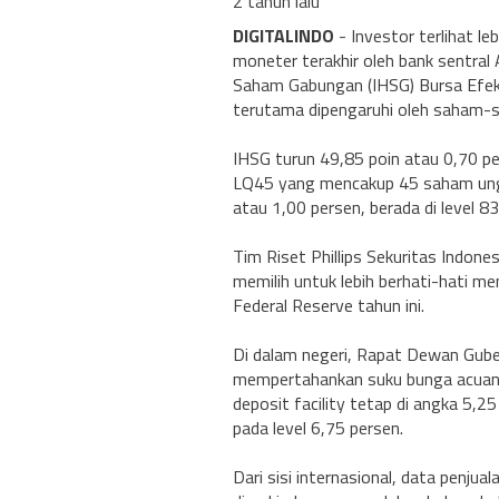
2 tahun lalu
DIGITALINDO
- Investor terlihat l
moneter terakhir oleh bank sentral 
Saham Gabungan (IHSG) Bursa Efek 
terutama dipengaruhi oleh saham-sa
IHSG turun 49,85 poin atau 0,70 per
LQ45 yang mencakup 45 saham ungg
atau 1,00 persen, berada di level 8
Tim Riset Phillips Sekuritas Indon
memilih untuk lebih berhati-hati m
Federal Reserve tahun ini.
Di dalam negeri, Rapat Dewan Gube
mempertahankan suku bunga acuan BI
deposit facility tetap di angka 5,25
pada level 6,75 persen.
Dari sisi internasional, data penjual