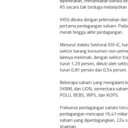
diperkirakan, menandakan bahwa bel
AS secara tak terduga melanjutkan 
IHSG dibuka dengan pelemahan dan t
pertama perdagangan saham. Pada 
merah hingga akhir perdagangan.
Menurut Indeks Sektoral IDX-IC, h
sektor barang konsumen non-primer
lainnya melemah, dengan sektor tra
turun 1,29 persen, diikuti oleh se
turun 0,81 persen dan 0,54 persen.
Beberapa saham yang mengalami ke
SKBM, dan LION, sementara saham
POLU, BEBS, INPS, dan KOPS.
Frekuensi perdagangan saham terca
perdagangan mencapai 16,47 miliar l
saham yang diperdagangkan, 224 
stagnan.