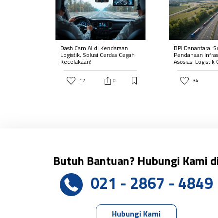
Dash Cam AI di Kendaraan
BPI Danantara: S
Logistik, Solusi Cerdas Cegah
Pendanaan Infras
Kecelakaan!
Asosiasi Logistik
12
0
34
Butuh Bantuan? Hubungi Kami d
021 - 2867 - 4849
Hubungi Kami