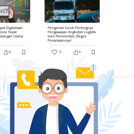
at Digitalisasi
Pengamat Soroti Pentingnya
olusi Tepat
Pengawasan Angkutan Logistik
mbangan Usaha
oleh Pemerintah, Begini
Penjelasannya!
0
5
0