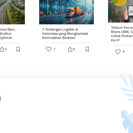
Telkom Percep
olusi Baru
3 Tantangan Logistik di
Bisnis UKM, S
truktur,
Indonesia yang Menghambat
Untuk Perke
 Optimis!
Kemudahan Berbisni
Kecil!
0
7
0
9
i