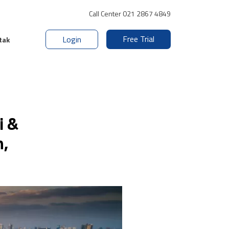
Call Center 021 2867 4849
Free Trial
Login
tak
i &
n,