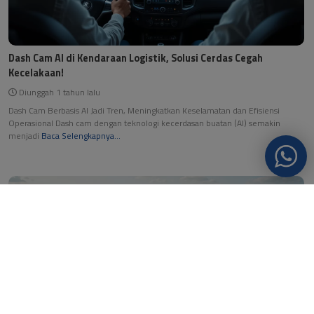
Dash Cam AI di Kendaraan Logistik, Solusi Cerdas Cegah
Kecelakaan!
Diunggah 1 tahun lalu
Dash Cam Berbasis AI Jadi Tren, Meningkatkan Keselamatan dan Efisiensi
Operasional Dash cam dengan teknologi kecerdasan buatan (AI) semakin
menjadi
Baca Selengkapnya...