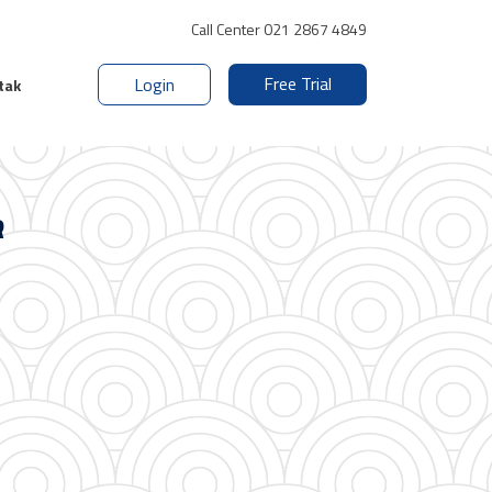
Call Center 021 2867 4849
Free Trial
Login
tak
R